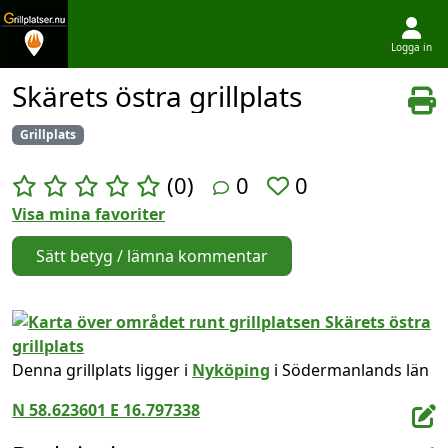
Logga in
Hoppa till innehållet
Skärets östra grillplats
Grillplats
(0)
0
0
Visa mina favoriter
Sätt betyg / lämna kommentar
Denna grillplats ligger i
Nyköping
i Södermanlands län
N 58.623601 E 16.797338