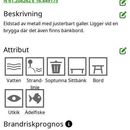
N 61.208262 E 16.849175
Beskrivning
Eldstad av metall med justerbart galler. Ligger vid en 
brygga där det även finns bänkbord.
Attribut
Vatten
Strand-
Soptunna
Sittbänk
Bord
linje
Utkik
Ädelfiske
Brandriskprognos