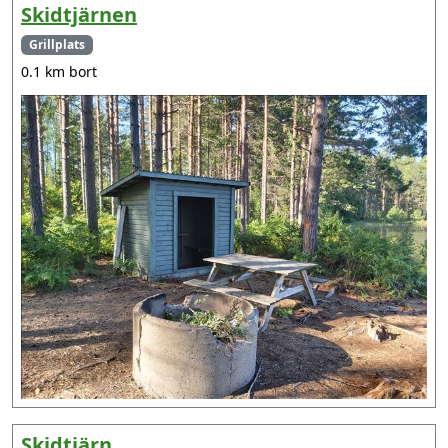
Skidtjärnen
Grillplats
0.1 km bort
Skidtjärn