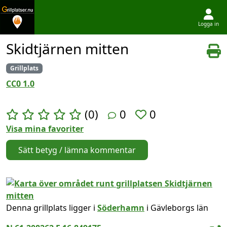
Logga in
Hoppa till innehållet
Skidtjärnen mitten
Grillplats
CC0 1.0
(0)
0
0
Visa mina favoriter
Sätt betyg / lämna kommentar
Denna grillplats ligger i
Söderhamn
i Gävleborgs län