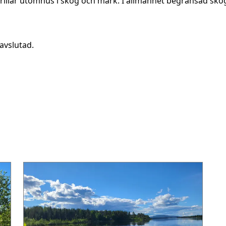
grillar utomhus i skog och mark. I allmänhet begränsad sko
avslutad.