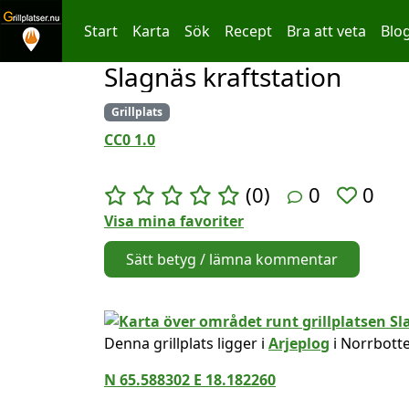
Start
Karta
Sök
Recept
Bra att veta
Blo
Slagnäs kraftstation
Hoppa till innehållet
Grillplats
CC0 1.0
(0)
0
0
Visa mina favoriter
Sätt betyg / lämna kommentar
Denna grillplats ligger i
Arjeplog
i Norrbotte
N 65.588302 E 18.182260