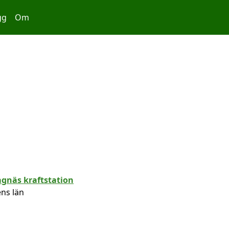
gg
Om
ns län