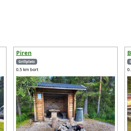
Piren
B
Grillplats
0.5 km bort
0