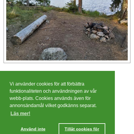
©
2026 - Christer Olsson/
Steeltown apps
Vi använder cookies för att förbättra
Cookies
funktionaliteten och användningen av vår
webb-plats. Cookies används även för
Integritetspolicy
annonsändamål vilket godkänns separat.
Läs mer!
Villkor
Ta mig dit
Använd inte
Tillåt cookies för