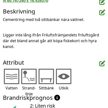
N 60.767240 E 16.926370
Beskrivning
Cementring med två sittbänkar nära vattnet.
Ligger inte lång ifrån Friluftsfrämjandets friluftsgård 
där det bland annat går att köpa fiskekort och hyra 
kanot.
Attribut
Vatten
Strand-
Sittbänk
Utkik
linje
Brandriskprognos
2: Liten risk