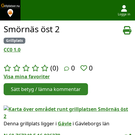
Logga in
Hoppa till innehållet
Smörnäs öst 2
Grillplats
CC0 1.0
(0)
0
0
Visa mina favoriter
Sätt betyg / lämna kommentar
Denna grillplats ligger i
Gävle
i Gävleborgs län