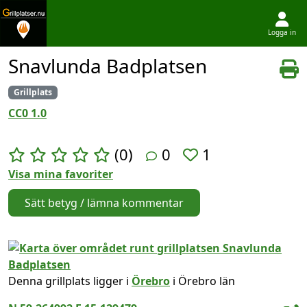
Logga in
Hoppa till innehållet
Snavlunda Badplatsen
Grillplats
CC0 1.0
(0)
0
1
Visa mina favoriter
Sätt betyg / lämna kommentar
Denna grillplats ligger i
Örebro
i Örebro län