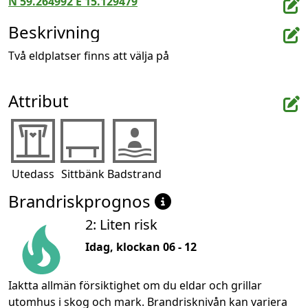
N 59.264992 E 15.129479
Beskrivning
Två eldplatser finns att välja på
Attribut
Utedass
Sittbänk
Badstrand
Brandriskprognos
2: Liten risk
Idag, klockan 06 - 12
Iaktta allmän försiktighet om du eldar och grillar
utomhus i skog och mark. Brandrisknivån kan variera