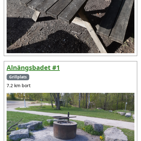
Alnängsbadet #1
Grillplats
7.2 km bort