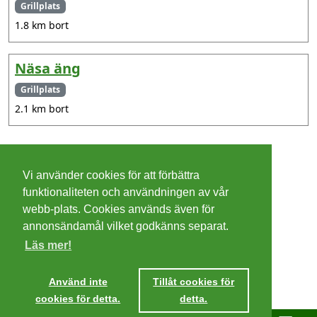
Grillplats
1.8 km bort
Näsa äng
Grillplats
2.1 km bort
©
2026 - Christer Olsson/
Steeltown apps
Vi använder cookies för att förbättra
Cookies
funktionaliteten och användningen av vår
webb-plats. Cookies används även för
Integritetspolicy
annonsändamål vilket godkänns separat.
Läs mer!
Villkor
Ta mig dit
Använd inte
Tillåt cookies för
cookies för detta.
detta.