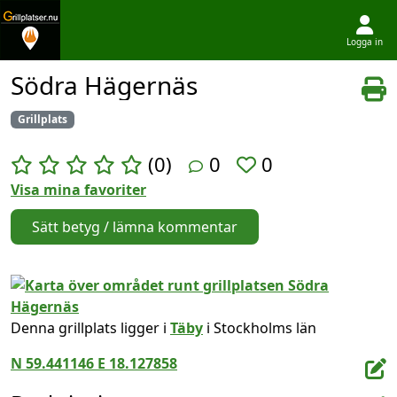
Logga in
Hoppa till innehållet
Södra Hägernäs
Grillplats
(0)
0
0
Visa mina favoriter
Sätt betyg / lämna kommentar
Denna grillplats ligger i
Täby
i Stockholms län
N 59.441146 E 18.127858