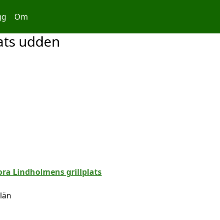
gg
Om
lats udden
län