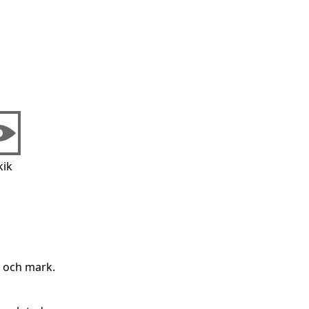
kik
g och mark.