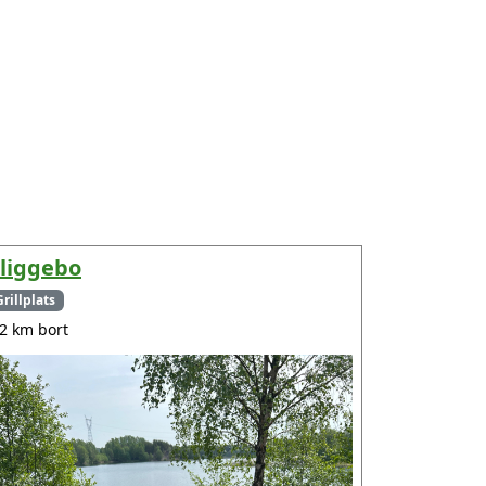
liggebo
Grillplats
.2 km bort