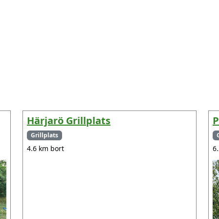
Härjarö Grillplats
P
Grillplats
4.6 km bort
6