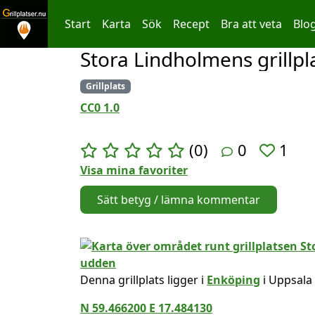
Start
Karta
Sök
Recept
Bra att veta
Blo
Stora Lindholmens grillp
Hoppa till innehållet
Grillplats
CC0 1.0
(0)
0
1
Visa mina favoriter
Sätt betyg / lämna kommentar
Denna grillplats ligger i
Enköping
i Uppsala 
N 59.466200 E 17.484130