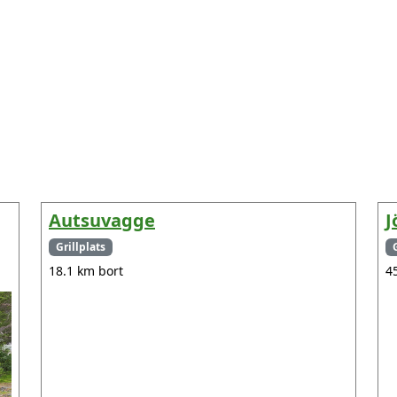
Autsuvagge
J
Grillplats
18.1 km bort
4