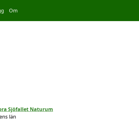
gg
Om
ens län