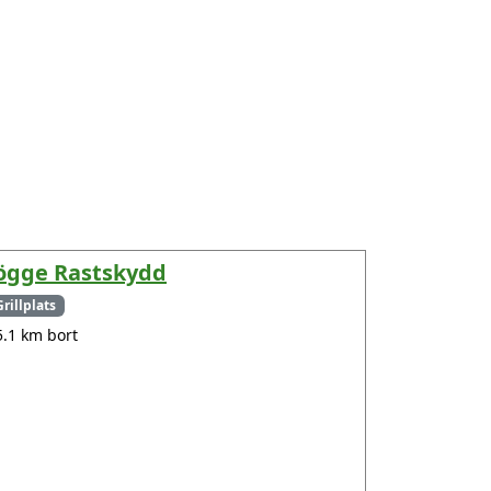
ögge Rastskydd
Grillplats
5.1 km bort