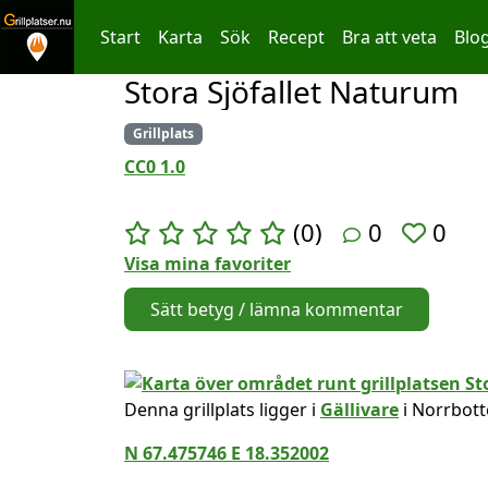
Start
Karta
Sök
Recept
Bra att veta
Blo
Stora Sjöfallet Naturum
Hoppa till innehållet
Grillplats
CC0 1.0
(0)
0
0
Visa mina favoriter
Sätt betyg / lämna kommentar
Denna grillplats ligger i
Gällivare
i Norrbott
N 67.475746 E 18.352002