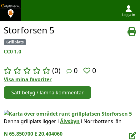
Logga in
Hoppa till innehållet
Storforsen 5
Grillplats
CC0 1.0
(0)
0
0
Visa mina favoriter
Sätt betyg / lämna kommentar
Denna grillplats ligger i
Älvsbyn
i Norrbottens län
N 65.850700 E 20.404060