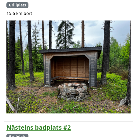
Grillplats
15.6 km bort
Nästelns badplats #2
Grillplats