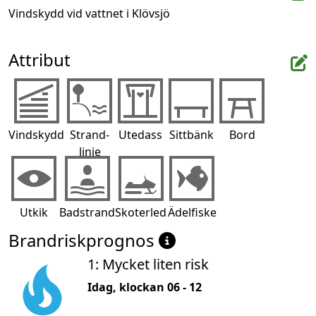
Vindskydd vid vattnet i Klövsjö
Attribut
Vindskydd
Strand-
Utedass
Sittbänk
Bord
linje
Utkik
Badstrand
Skoterled
Ädelfiske
Brandriskprognos
1: Mycket liten risk
Idag, klockan 06 - 12