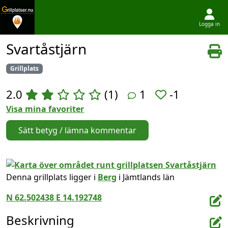
Logga in
Hoppa till innehållet
Svartåstjärn
Grillplats
2.0
(1)
1
-1
Visa mina favoriter
Sätt betyg / lämna kommentar
Denna grillplats ligger i
Berg
i Jämtlands län
N 62.502438 E 14.192748
Beskrivning