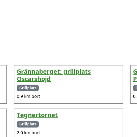
Grännaberget: grillplats
G
Oscarshöjd
P
Grillplats
0.9 km bort
0
Tegnertornet
Grillplats
2.0 km bort