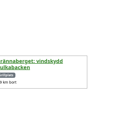
rännaberget: vindskydd
ulkabacken
Grillplats
.9 km bort