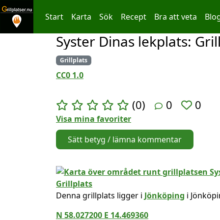
Start
Karta
Sök
Recept
Bra att veta
Blo
Syster Dinas lekplats: Gril
Hoppa till innehållet
Grillplats
CC0 1.0
(0)
0
0
Visa mina favoriter
Sätt betyg / lämna kommentar
Denna grillplats ligger i
Jönköping
i Jönköpi
N 58.027200 E 14.469360