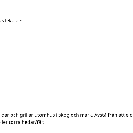
ds lekplats
ldar och grillar utomhus i skog och mark. Avstå från att elda
er torra hedar/fält.