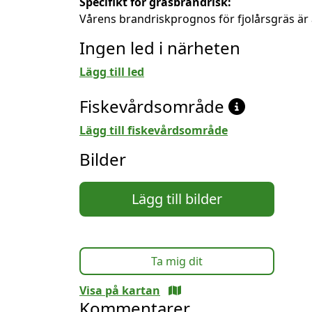
Specifikt för gräsbrandrisk:
Vårens brandriskprognos för fjolårsgräs är 
Ingen led i närheten
Lägg till led
Fiskevårdsområde
Lägg till fiskevårdsområde
Bilder
Lägg till bilder
Ta mig dit
Visa på kartan
Kommentarer