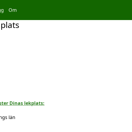
gg
Om
lplats
ngs län