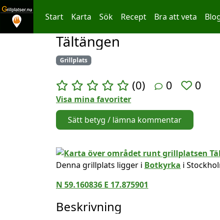
Start
Karta
Sök
Recept
Bra att veta
Blo
Tältängen
Hoppa till innehållet
Grillplats
(0)
0
0
Visa mina favoriter
Sätt betyg / lämna kommentar
Denna grillplats ligger i
Botkyrka
i Stockhol
N 59.160836 E 17.875901
Beskrivning