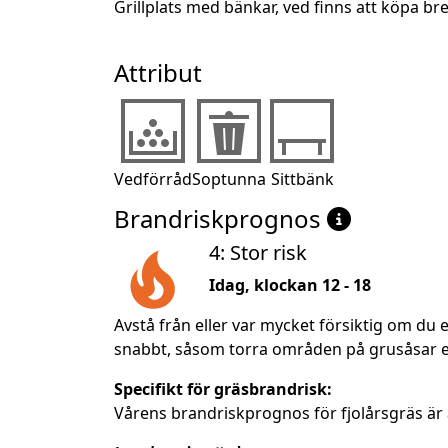
Grillplats med bänkar, ved finns att köpa br
Attribut
Vedförråd
Soptunna
Sittbänk
Brandriskprognos
4: Stor risk
Idag, klockan 12 - 18
Avstå från eller var mycket försiktig om du e
snabbt, såsom torra områden på grusåsar ell
Specifikt för gräsbrandrisk:
Vårens brandriskprognos för fjolårsgräs är 