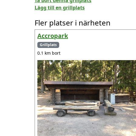
Ta bort denna grillplats
Lägg till en grillplats
Fler platser i närheten
Accropark
Grillplats
0.1 km bort