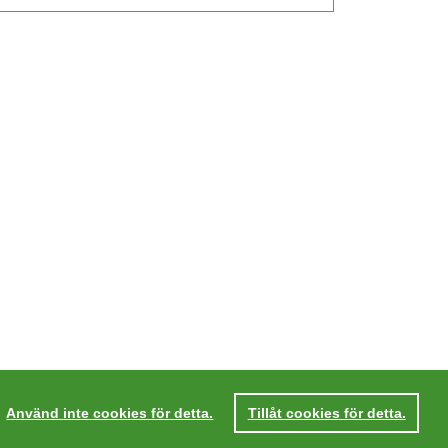
Använd inte cookies för detta.
Tillåt cookies för detta.
tegritetspolicy
Villkor