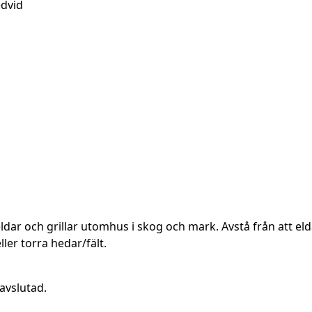
edvid
ldar och grillar utomhus i skog och mark. Avstå från att elda
er torra hedar/fält.
avslutad.