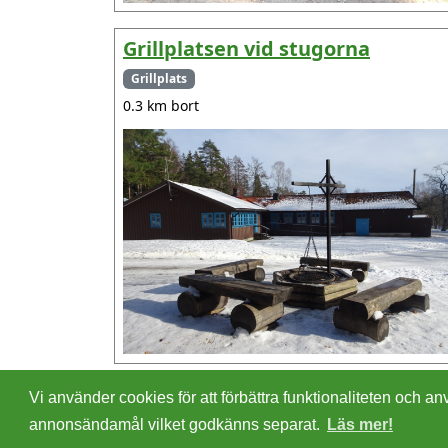
Grillplatsen vid stugorna
Grillplats
0.3 km bort
Vi använder cookies för att förbättra funktionaliteten och
©
2026 - Christer Olsson/
Steeltown apps
annonsändamål vilket godkänns separat.
Läs mer!