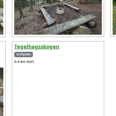
Tegelhagsskogen
Grillplats
0.4 km bort