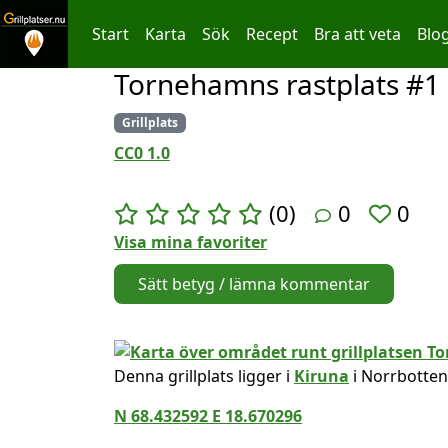
Start
Karta
Sök
Recept
Bra att veta
Blo
Tornehamns rastplats #1
Hoppa till innehållet
Grillplats
CC0 1.0
(0)
0
0
Visa mina favoriter
Sätt betyg / lämna kommentar
Denna grillplats ligger i
Kiruna
i Norrbotten
N 68.432592 E 18.670296