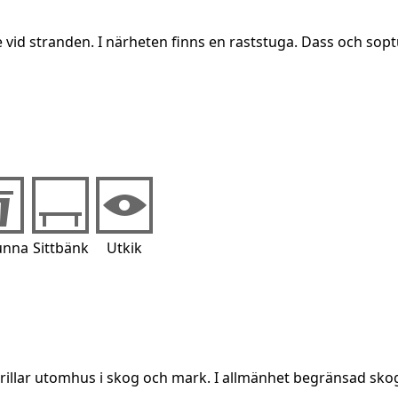
e vid stranden. I närheten finns en raststuga. Dass och so
unna
Sittbänk
Utkik
grillar utomhus i skog och mark. I allmänhet begränsad sko