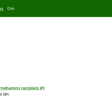
gg
Om
s län