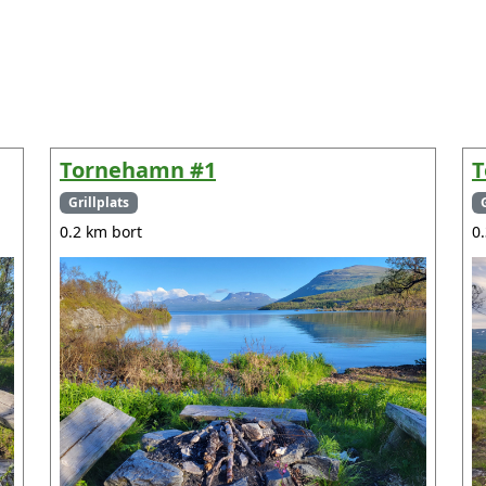
Tornehamn #1
T
Grillplats
0.2 km bort
0