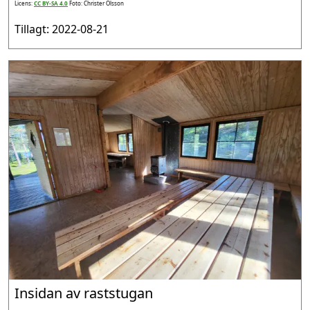
Licens:
CC BY-SA 4.0
Foto: Christer Olsson
Tillagt: 2022-08-21
Insidan av raststugan