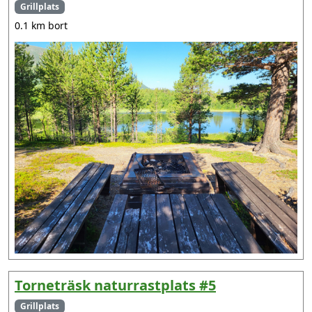
Grillplats
0.1 km bort
Torneträsk naturrastplats #5
Grillplats