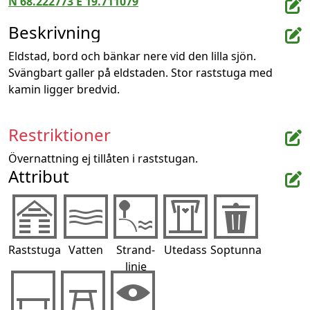
N 68.222773 E 19.711079
Beskrivning
Eldstad, bord och bänkar nere vid den lilla sjön. 
Svängbart galler på eldstaden. Stor raststuga med 
kamin ligger bredvid.
Restriktioner
Övernattning ej tillåten i raststugan.
Attribut
Raststuga
Vatten
Strand-
Utedass
Soptunna
linje