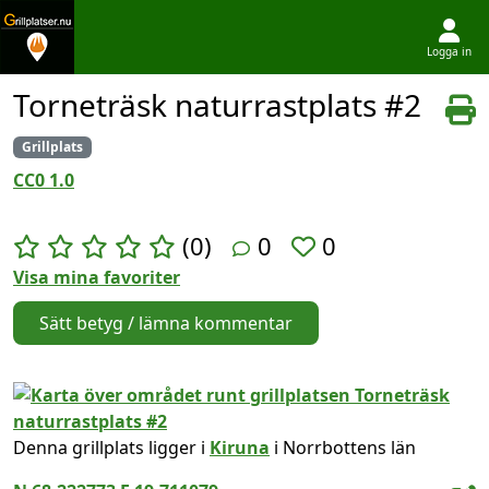
Logga in
Hoppa till innehållet
Torneträsk naturrastplats #2
Grillplats
CC0 1.0
(0)
0
0
Visa mina favoriter
Sätt betyg / lämna kommentar
Denna grillplats ligger i
Kiruna
i Norrbottens län