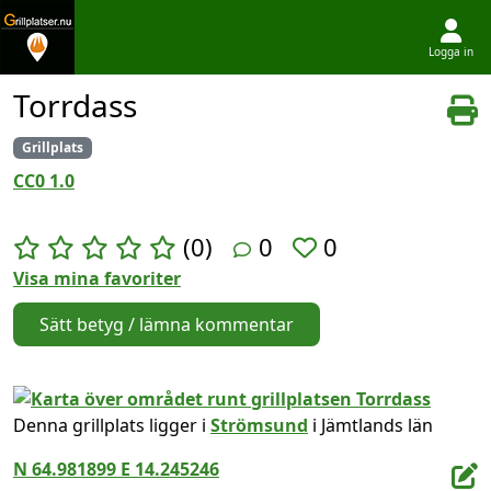
Logga in
Hoppa till innehållet
Torrdass
Grillplats
CC0 1.0
(0)
0
0
Visa mina favoriter
Sätt betyg / lämna kommentar
Denna grillplats ligger i
Strömsund
i Jämtlands län
N 64.981899 E 14.245246