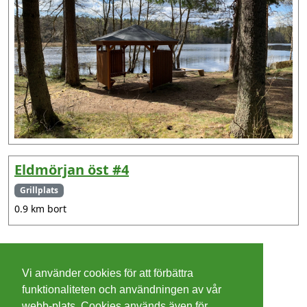
Eldmörjan öst #4
Grillplats
0.9 km bort
©
2026 - Christer Olsson/
Steeltown apps
Vi använder cookies för att förbättra
Cookies
funktionaliteten och användningen av vår
webb-plats. Cookies används även för