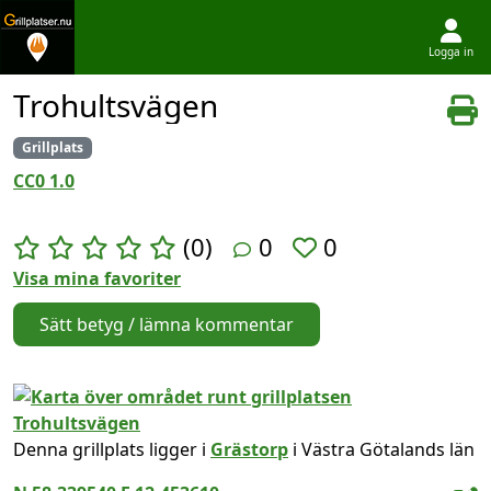
Logga in
Hoppa till innehållet
Trohultsvägen
Grillplats
CC0 1.0
(0)
0
0
Visa mina favoriter
Sätt betyg / lämna kommentar
Denna grillplats ligger i
Grästorp
i Västra Götalands län