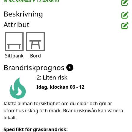
N 58.339540 E 12.453610
Beskrivning
Attribut
Sittbänk
Bord
Brandriskprognos
2: Liten risk
Idag, klockan 06 - 12
Iaktta allmän försiktighet om du eldar och grillar
utomhus i skog och mark. Brandrisknivån kan variera
lokalt.
Specifikt för gräsbrandrisk: