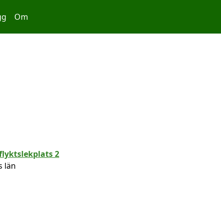
gg
Om
 län