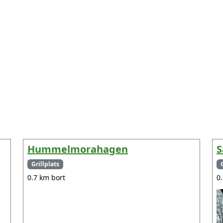
Hummelmorahagen
S
Grillplats
0.7 km bort
0