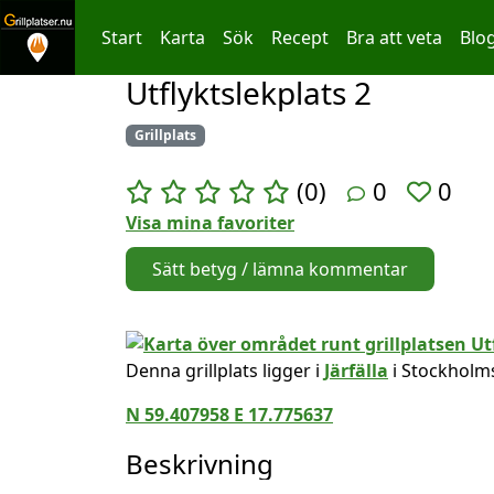
Start
Karta
Sök
Recept
Bra att veta
Blo
Utflyktslekplats 2
Hoppa till innehållet
Grillplats
(0)
0
0
Visa mina favoriter
Sätt betyg / lämna kommentar
Denna grillplats ligger i
Järfälla
i Stockholms
N 59.407958 E 17.775637
Beskrivning