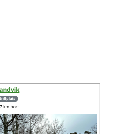
andvik
Grillplats
.7 km bort