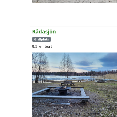
Rådasjön
Grillplats
9.5 km bort