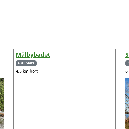
Mälbybadet
S
Grillplats
4.5 km bort
6