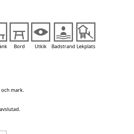
änk
Bord
Utkik
Badstrand
Lekplats
g och mark.
avslutad.