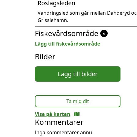
Roslagsleden
Vandringsled som går mellan Danderyd oc
Grisslehamn.
Fiskevårdsområde
Lägg till fiskevårdsområde
Bilder
Lägg till bilder
Ta mig dit
Visa på kartan
Kommentarer
Inga kommentarer ännu.