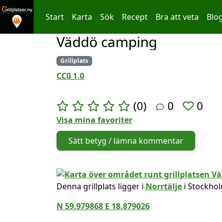
Start
Karta
Sök
Recept
Bra att veta
Blo
Väddö camping
Hoppa till innehållet
Grillplats
CC0 1.0
(0)
0
0
Visa mina favoriter
Sätt betyg / lämna kommentar
Denna grillplats ligger i
Norrtälje
i Stockhol
N 59.979868 E 18.879026