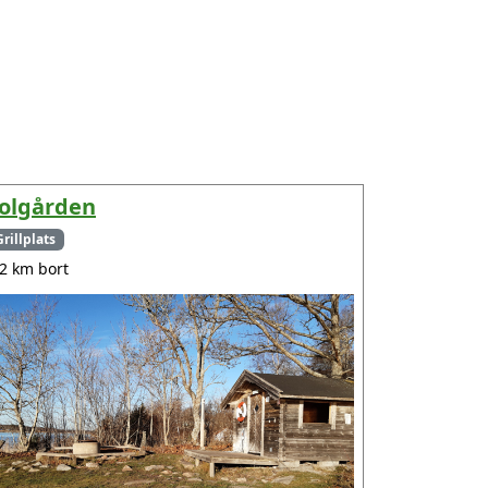
olgården
Grillplats
.2 km bort