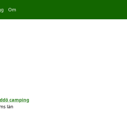
gg
Om
ms län