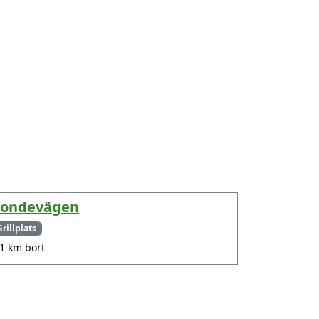
ondevägen
Grillplats
.1 km bort