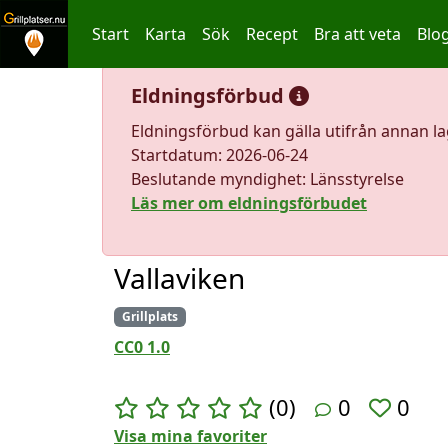
Start
Karta
Sök
Recept
Bra att veta
Blo
Hoppa till innehållet
Eldningsförbud
Eldningsförbud kan gälla utifrån annan l
Startdatum: 2026-06-24
Beslutande myndighet: Länsstyrelse
Läs mer om eldningsförbudet
Vallaviken
Grillplats
CC0 1.0
(0)
0
0
Visa mina favoriter