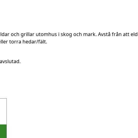
ldar och grillar utomhus i skog och mark. Avstå från att elda
er torra hedar/fält.
avslutad.