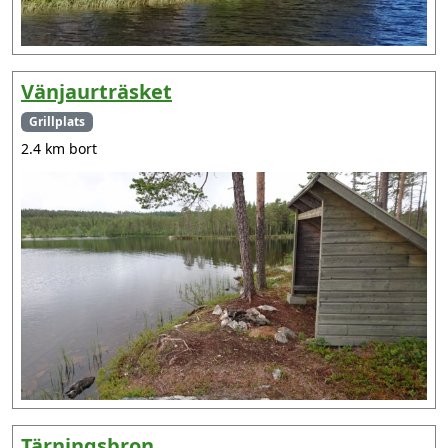
Vänjaurträsket
Grillplats
2.4 km bort
Tärningsbron