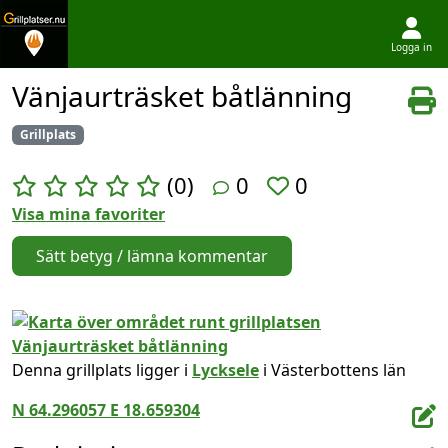
Logga in
Hoppa till innehållet
Vänjaurträsket båtlänning
Grillplats
(0)
0
0
Visa mina favoriter
Sätt betyg / lämna kommentar
Denna grillplats ligger i
Lycksele
i Västerbottens län
N 64.296057 E 18.659304