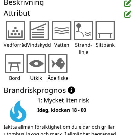
Beskrivning
Attribut
Vedförråd
Vindskydd
Vatten
Strand-
Sittbänk
linje
Bord
Utkik
Ädelfiske
Brandriskprognos
1: Mycket liten risk
Idag, klockan 18 - 00
Iaktta allmän försiktighet om du eldar och grillar
utomhus i skog och mark. I allmänhet begränsad