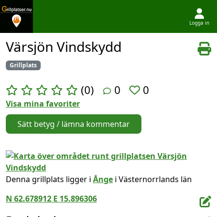
Logga in
Hoppa till innehållet
Värsjön Vindskydd
Grillplats
(0)
0
0
Visa mina favoriter
Sätt betyg / lämna kommentar
Denna grillplats ligger i
Ånge
i Västernorrlands län
N 62.678912 E 15.896306