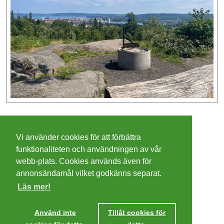
©
2026 - Christer Olsson/
Steeltown apps
Vi använder cookies för att förbättra
Cookies
funktionaliteten och användningen av vår
webb-plats. Cookies används även för
Integritetspolicy
annonsändamål vilket godkänns separat.
Läs mer!
Villkor
Ta mig dit
Använd inte
Tillåt cookies för