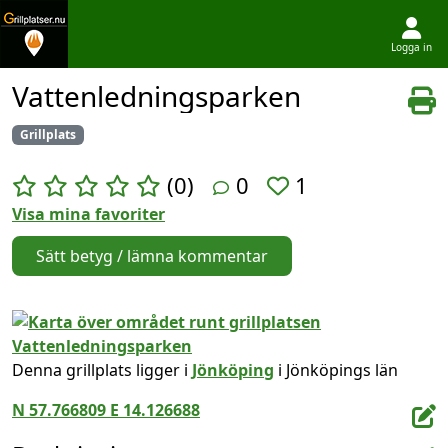
Logga in
Hoppa till innehållet
Vattenledningsparken
Grillplats
(0)
0
1
Visa mina favoriter
Sätt betyg / lämna kommentar
Denna grillplats ligger i
Jönköping
i Jönköpings län
N 57.766809 E 14.126688