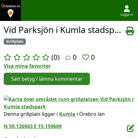
Logga in
Hoppa till innehållet
Vid Parksjön i Kumla stadspark
Grillplats
(0)
0
0
Visa mina favoriter
Sätt betyg / lämna kommentar
Denna grillplats ligger i
Kumla
i Örebro län
N 59.126943 E 15.159609