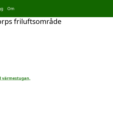
gg
Om
rps friluftsområde