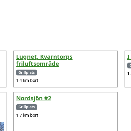
Lugnet, Kvarntorps
I
friluftsområde
Grillplats
1
1.4 km bort
Nordsjön #2
Grillplats
1.7 km bort