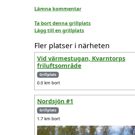
Lämna kommentar
Ta bort denna grillplats
Lägg till en grillplats
Fler platser i närheten
Vid värmestugan, Kvarntorps
friluftsområde
Grillplats
0.0 km bort
Nordsjön #1
Grillplats
1.7 km bort