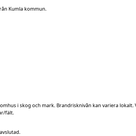
a från Kumla kommun.
utomhus i skog och mark. Brandrisknivån kan variera lokalt. 
r/fält.
avslutad.