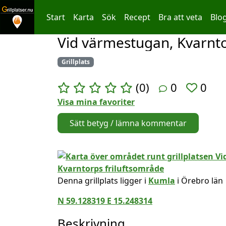
Start
Karta
Sök
Recept
Bra att veta
Blo
Vid värmestugan, Kvarnto
Hoppa till innehållet
Grillplats
(0)
0
0
Visa mina favoriter
Sätt betyg / lämna kommentar
Denna grillplats ligger i
Kumla
i Örebro län
N 59.128319 E 15.248314
Beskrivning