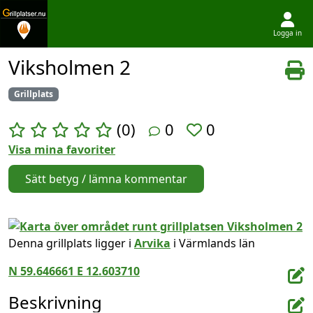
Logga in
Hoppa till innehållet
Viksholmen 2
Grillplats
(0)
0
0
Visa mina favoriter
Sätt betyg / lämna kommentar
Denna grillplats ligger i
Arvika
i Värmlands län
N 59.646661 E 12.603710
Beskrivning