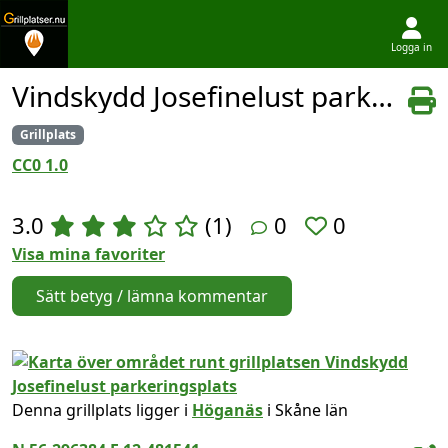
Logga in
Hoppa till innehållet
Vindskydd Josefinelust parkeringsplats
Grillplats
CC0 1.0
3.0
(1)
0
0
Visa mina favoriter
Sätt betyg / lämna kommentar
Denna grillplats ligger i
Höganäs
i Skåne län