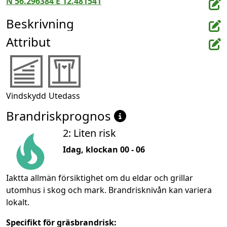
N 56.296384 E 12.481541
Beskrivning
Attribut
Vindskydd
Utedass
Brandriskprognos
2: Liten risk
Idag, klockan 00 - 06
Iaktta allmän försiktighet om du eldar och grillar
utomhus i skog och mark. Brandrisknivån kan variera
lokalt.
Specifikt för gräsbrandrisk: