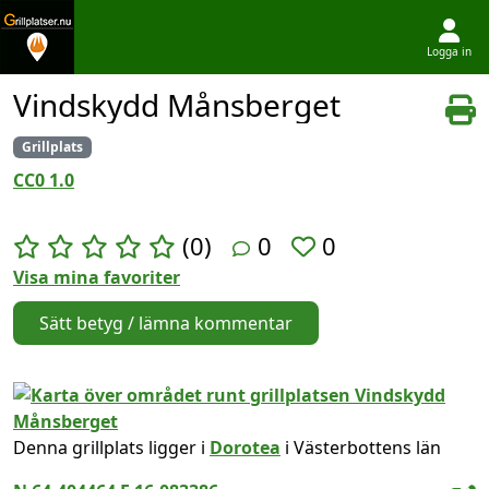
Logga in
Hoppa till innehållet
Vindskydd Månsberget
Grillplats
CC0 1.0
(0)
0
0
Visa mina favoriter
Sätt betyg / lämna kommentar
Denna grillplats ligger i
Dorotea
i Västerbottens län