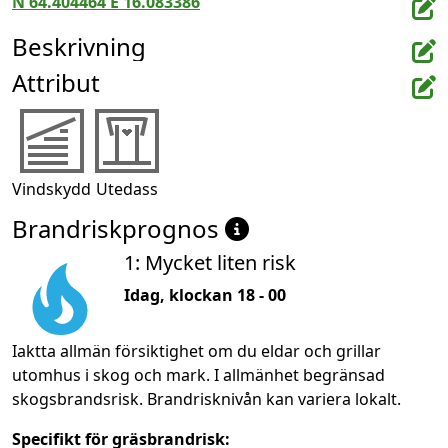
N 64.404464 E 16.083386
Beskrivning
Attribut
Vindskydd
Utedass
Brandriskprognos
1: Mycket liten risk
Idag, klockan 18 - 00
Iaktta allmän försiktighet om du eldar och grillar
utomhus i skog och mark. I allmänhet begränsad
skogsbrandsrisk. Brandrisknivån kan variera lokalt.
Specifikt för gräsbrandrisk: