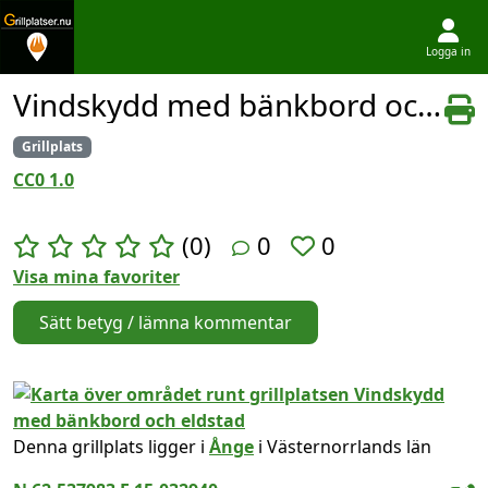
Logga in
Hoppa till innehållet
Vindskydd med bänkbord och eldstad
Grillplats
CC0 1.0
(0)
0
0
Visa mina favoriter
Sätt betyg / lämna kommentar
Denna grillplats ligger i
Ånge
i Västernorrlands län