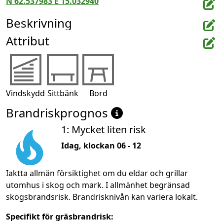
N 62.537983 E 15.032940
Beskrivning
Attribut
Vindskydd
Sittbänk
Bord
Brandriskprognos
1: Mycket liten risk
Idag, klockan 06 - 12
Iaktta allmän försiktighet om du eldar och grillar
utomhus i skog och mark. I allmänhet begränsad
skogsbrandsrisk. Brandrisknivån kan variera lokalt.
Specifikt för gräsbrandrisk: