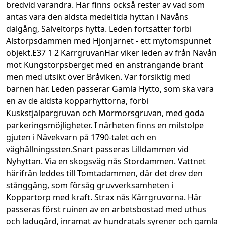
bredvid varandra. Här finns också rester av vad som 
antas vara den äldsta medeltida hyttan i Nävåns 
dalgång, Salveltorps hytta. Leden fortsätter förbi 
Alstorpsdammen med Hjonjärnet - ett mytomspunnet 
objekt.E37 1 2 KarrgruvanHär viker leden av från Nävån 
mot Kungstorpsberget med en ansträngande brant 
men med utsikt över Bråviken. Var försiktig med 
barnen här. Leden passerar Gamla Hytto, som ska vara 
en av de äldsta kopparhyttorna, förbi 
Kuskstjälpargruvan och Mormorsgruvan, med goda 
parkeringsmöjligheter. I närheten finns en milstolpe 
gjuten i Nävekvarn på 1790-talet och en 
väghållningssten.Snart passeras Lilldammen vid 
Nyhyttan. Via en skogsväg nås Stordammen. Vattnet 
härifrån leddes till Tomtadammen, där det drev den 
stånggång, som försåg gruvverksamheten i 
Koppartorp med kraft. Strax nås Kärrgruvorna. Här 
passeras först ruinen av en arbetsbostad med uthus 
och ladugård, inramat av hundratals syrener och gamla 