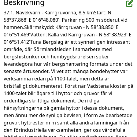
Beskrivning
37:1. Nävekvarn - Kärrgruvorna, 8,5 kmStart: N 
58°37.868' E 016°48.080'. Parkering 500 m söderut vid 
hamnen.Skärmskydd: Kärrgruvan - N 58°38.850' E 
016°51.469'Vatten: Källa vid Kärrgruvan - N 58°38.923' E 
016°51.412'Tuna Bergslag är ett synnerligen intressant 
område, där Sörmlandsleden i samarbete med 
bergshistoriker och hembygdsrörelsen söker 
levandegöra hur vår bergshantering formats under det 
senaste årtusendet. Vi vet att många bondehytter var 
verksamma redan på 1100-talet, men detta är 
bristfälligt dokumenterat. Först när Vadstena kloster på 
1400-talet blir ägare till hyttor och gruvor får vi 
ordentliga skriftliga dokument. De rikliga 
hänsyftningarna på gamla hyttor i dessa dokument, 
men ännu mer de synliga bevisen, i form av bearbetade 
gruvor, hyttrester m m samt alla andra lämningar från 
den förindustriella verksamheten, ger oss värdefulla 