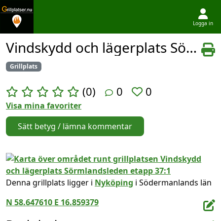
Logga in
Hoppa till innehållet
Vindskydd och lägerplats Sörmlandsleden etapp 37:1
Grillplats
(0)
0
0
Visa mina favoriter
Sätt betyg / lämna kommentar
Denna grillplats ligger i
Nyköping
i Södermanlands län
N 58.647610 E 16.859379