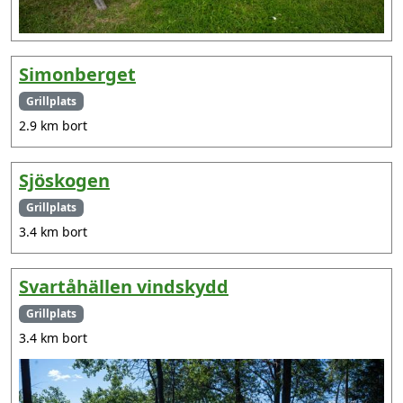
Simonberget
Grillplats
2.9 km bort
Sjöskogen
Grillplats
3.4 km bort
Svartåhällen vindskydd
Grillplats
3.4 km bort