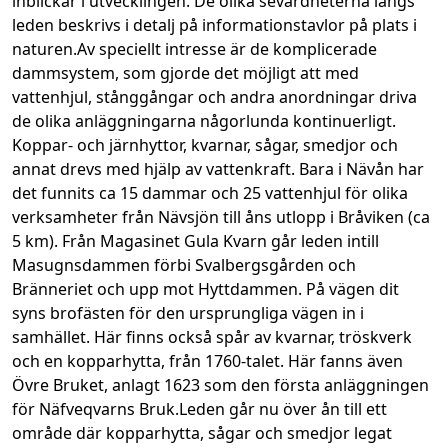
inblickar i utvecklingen. De olika sevärdheterna längs 
leden beskrivs i detalj på informationstavlor på plats i 
naturen.Av speciellt intresse är de komplicerade 
dammsystem, som gjorde det möjligt att med 
vattenhjul, stånggångar och andra anordningar driva 
de olika anläggningarna någorlunda kontinuerligt. 
Koppar- och järnhyttor, kvarnar, sågar, smedjor och 
annat drevs med hjälp av vattenkraft. Bara i Nävån har 
det funnits ca 15 dammar och 25 vattenhjul för olika 
verksamheter från Nävsjön till åns utlopp i Bråviken (ca 
5 km). Från Magasinet Gula Kvarn går leden intill 
Masugnsdammen förbi Svalbergsgården och 
Bränneriet och upp mot Hyttdammen. På vägen dit 
syns brofästen för den ursprungliga vägen in i 
samhället. Här finns också spår av kvarnar, tröskverk 
och en kopparhytta, från 1760-talet. Här fanns även 
Övre Bruket, anlagt 1623 som den första anläggningen 
för Näfveqvarns Bruk.Leden går nu över ån till ett 
område där kopparhytta, sågar och smedjor legat 