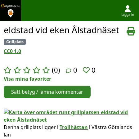
Logga in
Hoppa till innehållet
eldstad vid eken Ålstadnäset
Grillplats
CC0 1.0
(0)
0
0
Visa mina favoriter
Sätt betyg / lämna kommentar
Denna grillplats ligger i
Trollhättan
i Västra Götalands
län