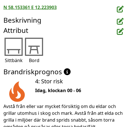
N 58.153361 E 12.223903
Beskrivning
Attribut
Sittbänk
Bord
Brandriskprognos
4: Stor risk
Idag, klockan 00 - 06
Avstå från eller var mycket försiktig om du eldar och
grillar utomhus i skog och mark. Avstå från att elda och
grilla i miljöer där brand sprids snabbt, såsom torra
områden på grusåsar eller torra hedar/fält.