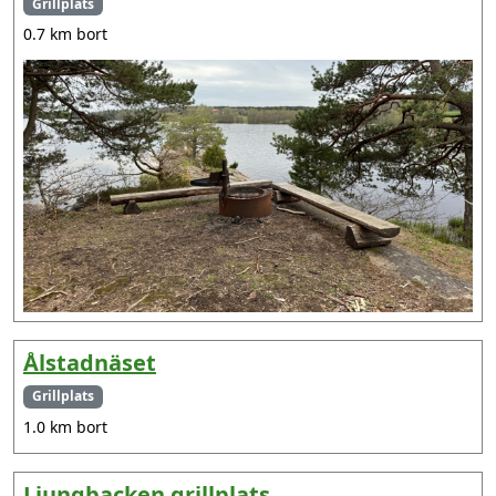
Grillplats
0.7 km bort
Ålstadnäset
Grillplats
1.0 km bort
Ljungbacken grillplats