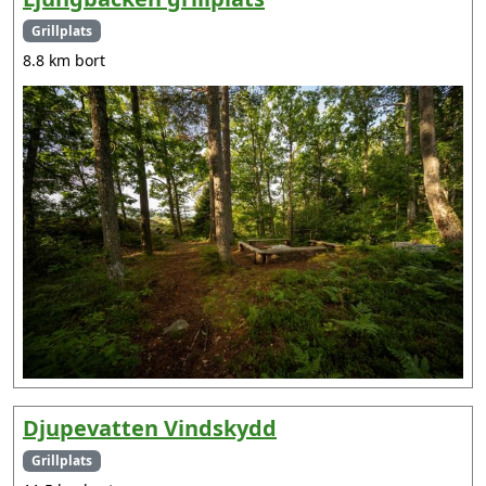
Grillplats
8.8 km bort
Djupevatten Vindskydd
Grillplats