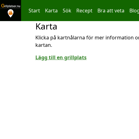
Start
Karta
Sök
Recept
Bra att veta
Blo
Karta
Hoppa till innehållet
Klicka på kartnålarna för mer information om
kartan.
Lägg till en grillplats