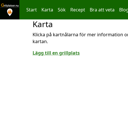
Start
Karta
Sök
Recept
Bra att veta
Blo
Karta
Hoppa till innehållet
Klicka på kartnålarna för mer information om
kartan.
Lägg till en grillplats