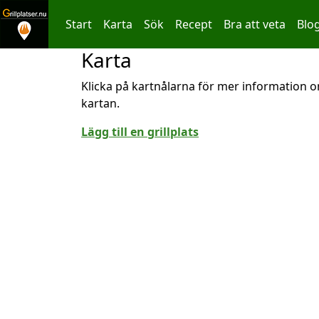
Start
Karta
Sök
Recept
Bra att veta
Blo
Karta
Hoppa till innehållet
Klicka på kartnålarna för mer information om
kartan.
Lägg till en grillplats