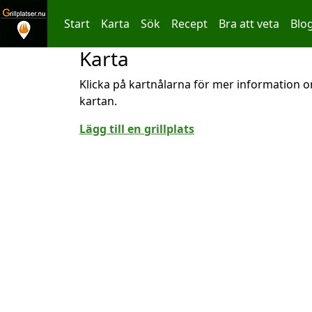
Start
Karta
Sök
Recept
Bra att veta
Blo
Karta
Hoppa till innehållet
Klicka på kartnålarna för mer information om
kartan.
Lägg till en grillplats