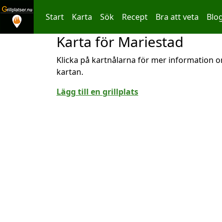
Start
Karta
Sök
Recept
Bra att veta
Blo
Karta för Mariestad
Hoppa till innehållet
Klicka på kartnålarna för mer information om
kartan.
Lägg till en grillplats