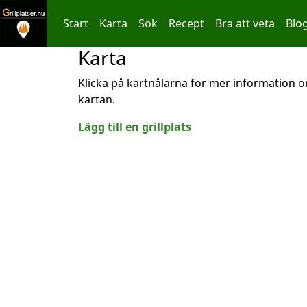
Start
Karta
Sök
Recept
Bra att veta
Blo
Karta
Hoppa till innehållet
Klicka på kartnålarna för mer information om
kartan.
Lägg till en grillplats