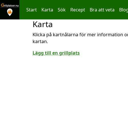
Start
Karta
Sök
Recept
Bra att veta
Blo
Karta
Hoppa till innehållet
Klicka på kartnålarna för mer information om
kartan.
Lägg till en grillplats