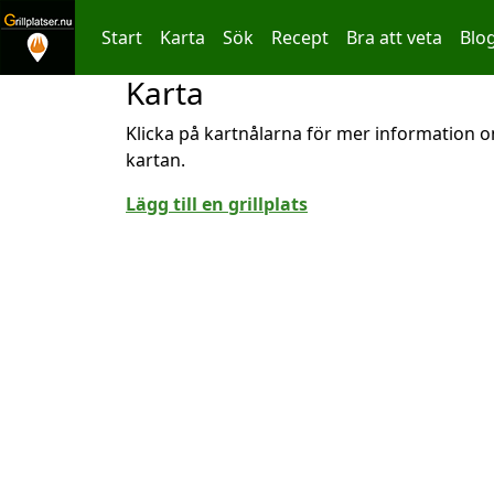
Start
Karta
Sök
Recept
Bra att veta
Blo
Karta
Hoppa till innehållet
Klicka på kartnålarna för mer information om
kartan.
Lägg till en grillplats