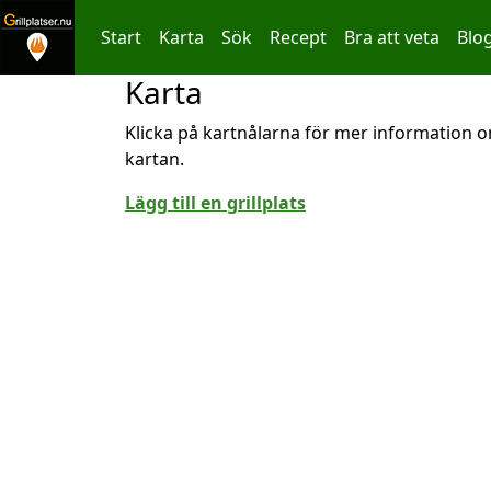
Start
Karta
Sök
Recept
Bra att veta
Blo
Karta
Hoppa till innehållet
Klicka på kartnålarna för mer information om
kartan.
Lägg till en grillplats