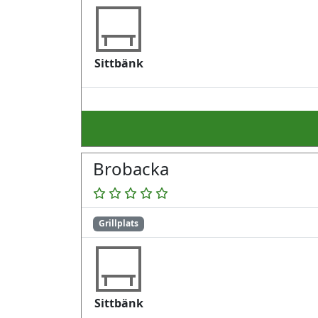
Sittbänk
Brobacka
Grillplats
Sittbänk