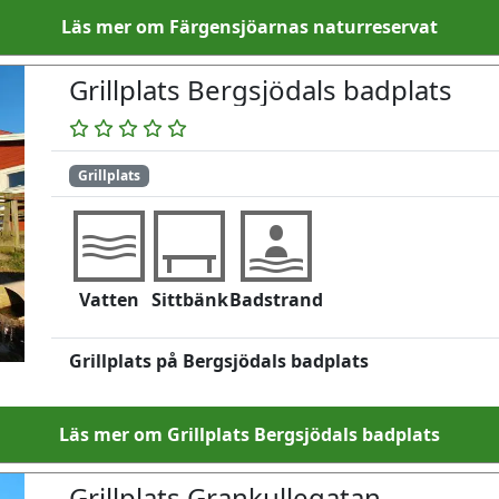
Läs mer om Färgensjöarnas naturreservat
Grillplats Bergsjödals badplats
Grillplats
Vatten
Sittbänk
Badstrand
Grillplats på Bergsjödals badplats
Läs mer om Grillplats Bergsjödals badplats
Grillplats Grankullegatan