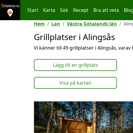
Start
Karta
Sök
Recept
Bra att veta
Blo
Hoppa till innehållet
Hem
Lan
Västra Götalands län
Alin
Grillplatser i Alingsås
Vi känner till 49 grillplatser i Alingsås, vara
Lägg till en grillplats
Visa på kartan