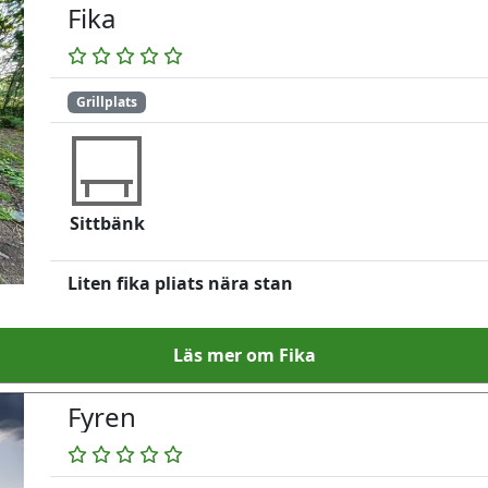
Fika
Grillplats
Sittbänk
Liten fika pliats nära stan
Läs mer om Fika
Fyren