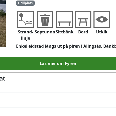
Grillplats
Strand-
Soptunna
Sittbänk
Bord
Utkik
linje
Enkel eldstad längs ut på piren i Alingsås. Bänkbo
Läs mer om Fyren
at