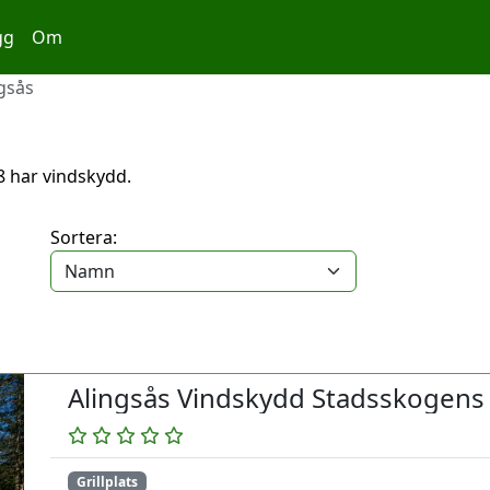
gg
Om
gsås
v 8 har vindskydd.
Sortera:
Alingsås Vindskydd Stadsskogens
Grillplats