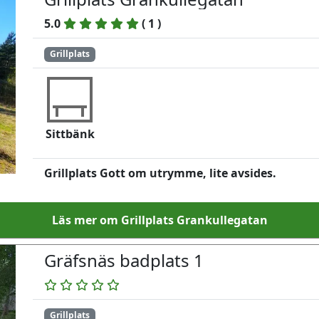
5.0
(
1
)
Grillplats
Sittbänk
Grillplats Gott om utrymme, lite avsides.
Läs mer om Grillplats Grankullegatan
Gräfsnäs badplats 1
Grillplats