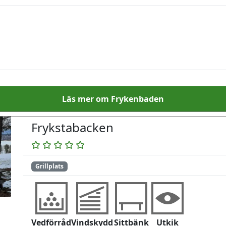
Läs mer om Frykenbaden
Frykstabacken
Grillplats
Vedförråd
Vindskydd
Sittbänk
Utkik