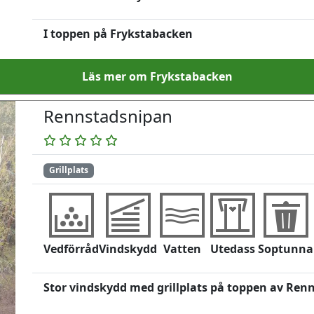
I toppen på Frykstabacken
Läs mer om Frykstabacken
Rennstadsnipan
Grillplats
Vedförråd
Vindskydd
Vatten
Utedass
Soptunna
Stor vindskydd med grillplats på toppen av Renn