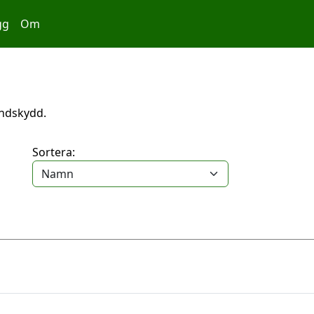
gg
Om
vindskydd.
Sortera: