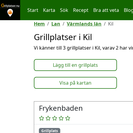
Start
Karta
Sök
Recept
Bra att veta
Blo
Hoppa till innehållet
Hem
Lan
Värmlands län
Kil
Grillplatser i Kil
Vi känner till 3 grillplatser i Kil, varav 2 har 
Lägg till en grillplats
Visa på kartan
Frykenbaden
Grillplats