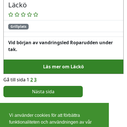
Läckö
Grillplats
Vid början av vandringsled Roparudden under
tak.
Läs mer om Läckö
Gå till sida 1
2
3
Nästa sida
©
2026 - Christer Olsson/
Steeltown apps
Vi använder cookies för att förbättra
Cookies
funktionaliteten och användningen av vår