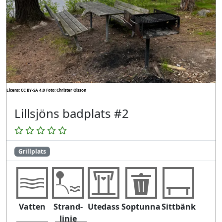
Licens: CC BY-SA 4.0
Foto: Christer Olsson
Lillsjöns badplats #2
Grillplats
Vatten
Strand-
Utedass
Soptunna
Sittbänk
linje