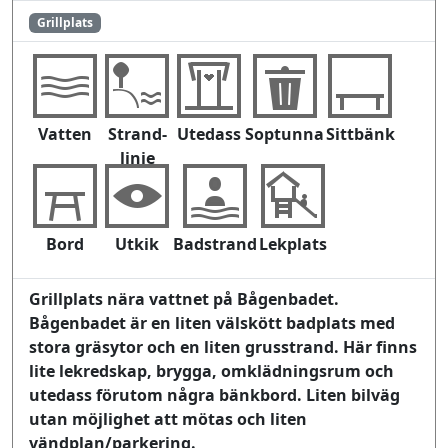
Grillplats
Vatten
Strand-
Utedass
Soptunna
Sittbänk
linje
Bord
Utkik
Badstrand
Lekplats
Grillplats nära vattnet på Bågenbadet.
Bågenbadet är en liten välskött badplats med
stora gräsytor och en liten grusstrand. Här finns
lite lekredskap, brygga, omklädningsrum och
utedass förutom några bänkbord. Liten bilväg
utan möjlighet att mötas och liten
vändplan/parkering.