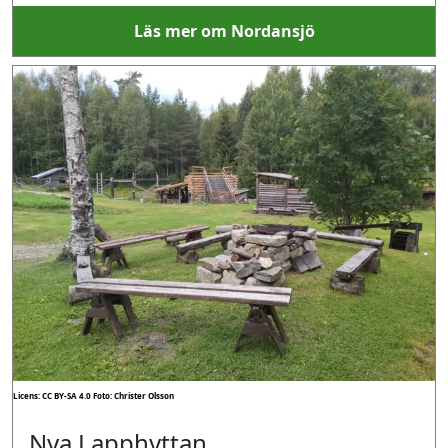
Läs mer om Nordansjö
Licens: CC BY-SA 4.0
Foto: Christer Olsson
Nya Lapphyttan