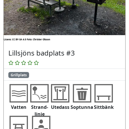
Licens: CC BY-SA 4.0
Foto: Christer Olsson
Lillsjöns badplats #3
Grillplats
Vatten
Strand-
Utedass
Soptunna
Sittbänk
linje