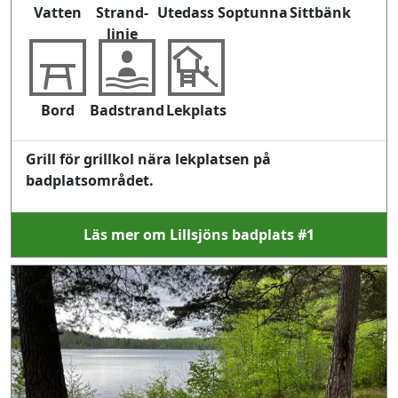
Vatten
Strand-
Utedass
Soptunna
Sittbänk
linje
Bord
Badstrand
Lekplats
Grill för grillkol nära lekplatsen på
badplatsområdet.
Läs mer om Lillsjöns badplats #1