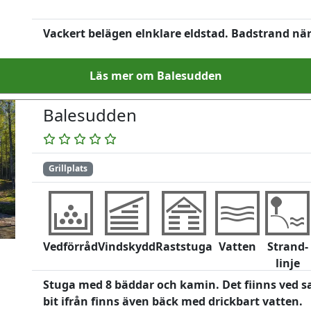
Vackert belägen elnklare eldstad. Badstrand nä
Läs mer om Balesudden
Balesudden
Grillplats
Vedförråd
Vindskydd
Raststuga
Vatten
Strand-
linje
Stuga med 8 bäddar och kamin. Det fiinns ved sa
bit ifrån finns även bäck med drickbart vatten.