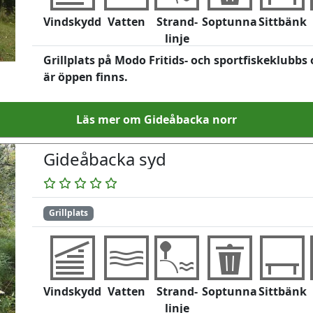
Vindskydd
Vatten
Strand-
Soptunna
Sittbänk
linje
Grillplats på Modo Fritids- och sportfiskeklubb
är öppen finns.
Läs mer om Gideåbacka norr
Gideåbacka syd
Grillplats
Vindskydd
Vatten
Strand-
Soptunna
Sittbänk
linje