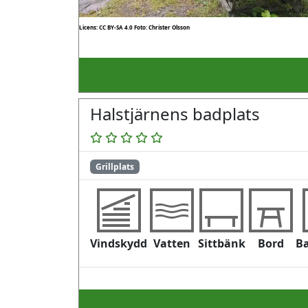
Licens: CC BY-SA 4.0
Foto: Christer Olsson
Halstjärnens badplats
Grillplats
Vindskydd
Vatten
Sittbänk
Bord
B