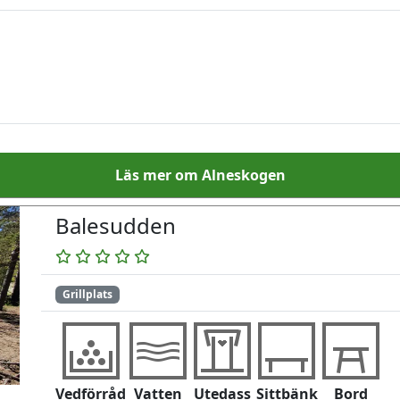
Läs mer om Alneskogen
Balesudden
Grillplats
Vedförråd
Vatten
Utedass
Sittbänk
Bord