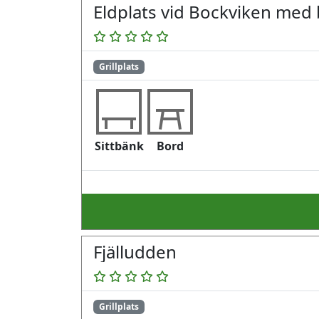
Eldplats vid Bockviken med
Grillplats
Sittbänk
Bord
Fjälludden
Grillplats