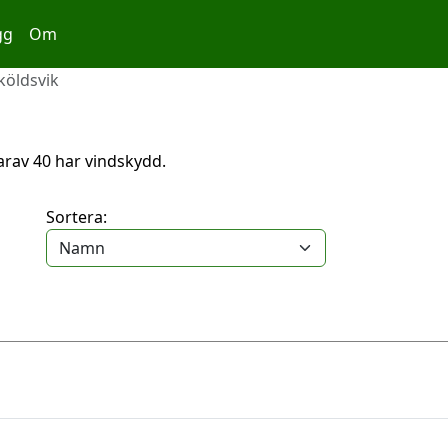
gg
Om
köldsvik
 varav 40 har vindskydd.
Sortera: