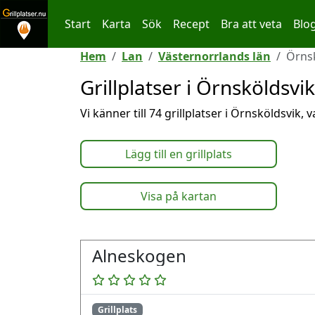
Start
Karta
Sök
Recept
Bra att veta
Blo
Hoppa till innehållet
Hem
Lan
Västernorrlands län
Örns
Grillplatser i Örnsköldsvik
Vi känner till 74 grillplatser i Örnsköldsvik,
Lägg till en grillplats
Visa på kartan
Alneskogen
Grillplats