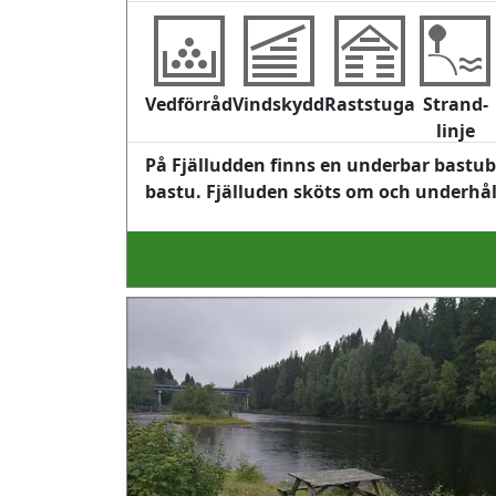
Vedförråd
Vindskydd
Raststuga
Strand-
linje
På Fjälludden finns en underbar bastub
bastu. Fjälluden sköts om och underhå