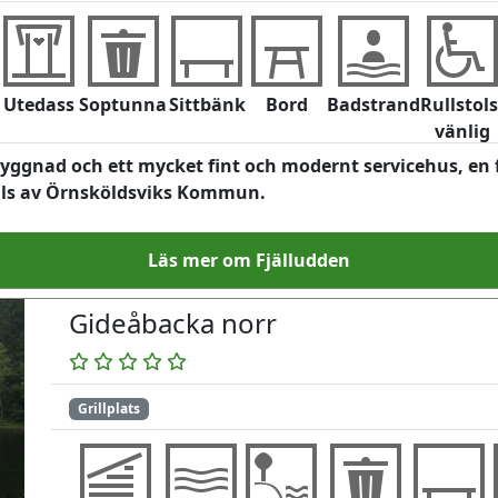
Utedass
Soptunna
Sittbänk
Bord
Badstrand
Rullstols
vänlig
yggnad och ett mycket fint och modernt servicehus, en f
lls av Örnsköldsviks Kommun.
Läs mer om Fjälludden
Gideåbacka norr
Grillplats