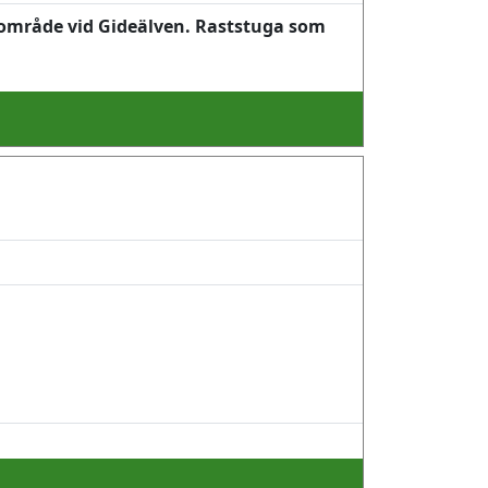
s område vid Gideälven. Raststuga som