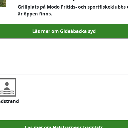
Grillplats på Modo Fritids- och sportfiskeklubb
är öppen finns.
Läs mer om Gideåbacka syd
adstrand
Läs mer om Halstjärnens badplats