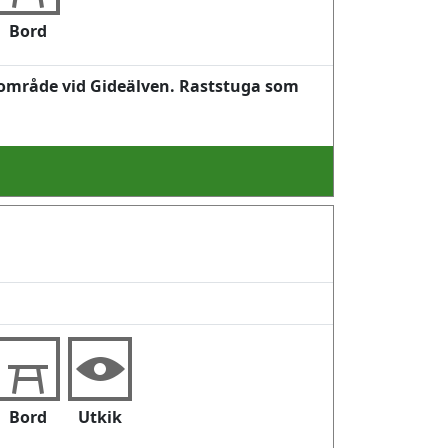
Bord
s område vid Gideälven. Raststuga som
Bord
Utkik