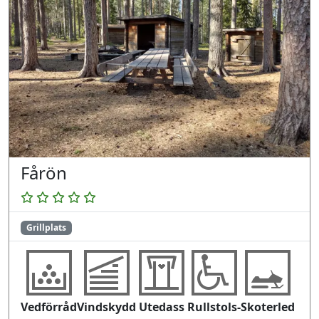
Fårön
Grillplats
Vedförråd
Vindskydd
Utedass
Rullstols-
Skoterled