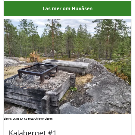
Läs mer om Huvåsen
Licens: CC BY-SA 4.0
Foto: Christer Olsson
Kalaberget #1