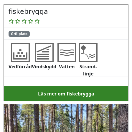
fiskebrygga
Grillplats
Vedförråd
Vindskydd
Vatten
Strand-
linje
Läs mer om fiskebrygga