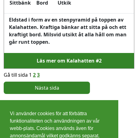
Sittbänk
Bord
Utkik
Eldstad i form av en stenpyramid på toppen av
Kalahatten. Kraftiga bänkar att sitta på och ett
kraftigt bord. Milsvid utsikt åt alla håll om man
går runt toppen.
Läs mer om Kalahatten #2
Gå till sida 1
2
3
Nästa sida
©
2026 - Christer Olsson/
Steeltown apps
Vi använder cookies för att förbättra
Cookies
funktionaliteten och användningen av vår
webb-plats. Cookies används även för
Integritetspolicy
annonsändamål vilket godkänns separat.