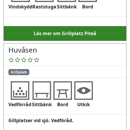
Vindskydd
Raststuga
Sittbänk
Bord
Läs mer om Grillplatz Piteå
Huvåsen
Grillplats
Vedförråd
Sittbänk
Bord
Utkik
Gillplatser vid sjö. Vedföråd.