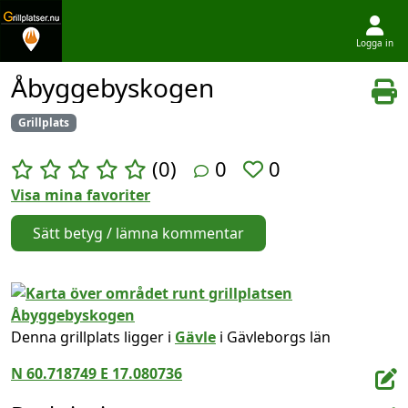
Logga in
Hoppa till innehållet
Åbyggebyskogen
Grillplats
(0)
0
0
Visa mina favoriter
Sätt betyg / lämna kommentar
Denna grillplats ligger i
Gävle
i Gävleborgs län
N 60.718749 E 17.080736