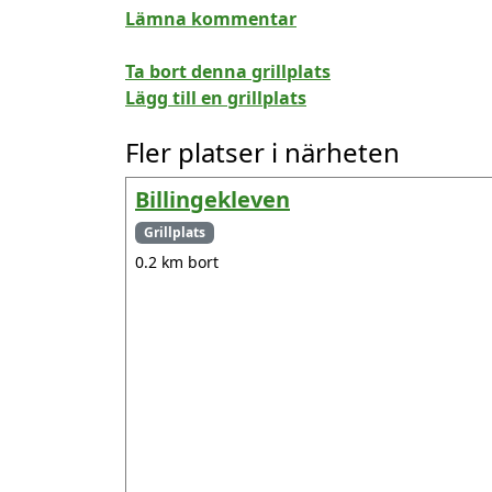
Lämna kommentar
Ta bort denna grillplats
Lägg till en grillplats
Fler platser i närheten
Billingekleven
Grillplats
0.2 km bort