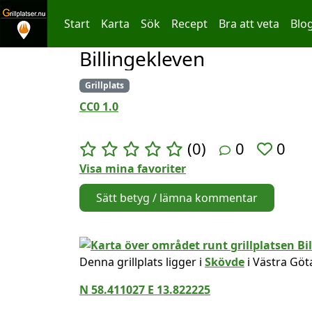
Start
Karta
Sök
Recept
Bra att veta
Blo
Billingekleven
Hoppa till innehållet
Grillplats
CC0 1.0
(0)
0
0
Visa mina favoriter
Sätt betyg / lämna kommentar
Denna grillplats ligger i
Skövde
i Västra Göt
N 58.411027 E 13.822225