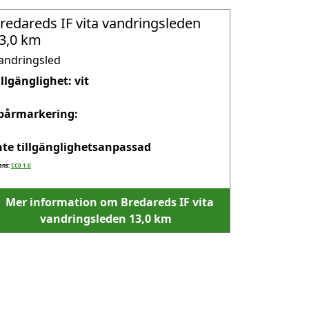
redareds IF vita vandringsleden
3,0 km
andringsled
illgänglighet: vit

pårmarkering: 

nte tillgänglighetsanpassad
ens:
CC0 1.0
Mer information om Bredareds IF vita
vandringsleden 13,0 km