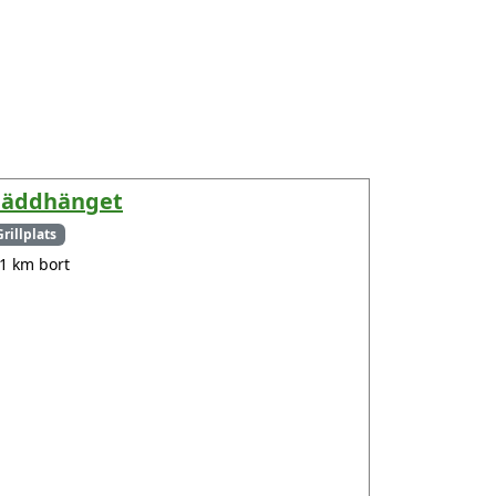
äddhänget
Grillplats
.1 km bort