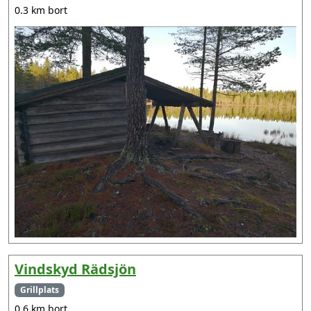
0.3 km bort
Vindskyd Rädsjön
Grillplats
0.6 km bort