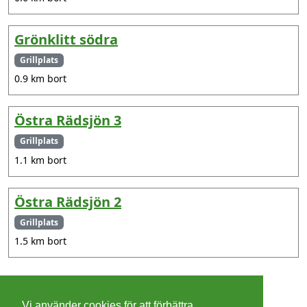
Grönklitt södra
Grillplats
0.9 km bort
Östra Rädsjön 3
Grillplats
1.1 km bort
Östra Rädsjön 2
Grillplats
1.5 km bort
©
2026 - Christer Olsson/
Steeltown apps
Vi använder cookies för att förbättra