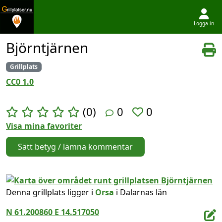
Logga in
Hoppa till innehållet
Björntjärnen
Grillplats
CC0 1.0
(0)
0
0
Visa mina favoriter
Sätt betyg / lämna kommentar
Denna grillplats ligger i
Orsa
i Dalarnas län
N 61.200860 E 14.517050