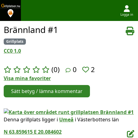
Logga in
Hoppa till innehållet
Brännland #1
Grillplats
CC0 1.0
(0)
0
2
Visa mina favoriter
Sätt betyg / lämna kommentar
Denna grillplats ligger i
Umeå
i Västerbottens län
N 63.859615 E 20.084602